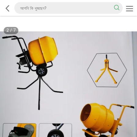
2
/
7