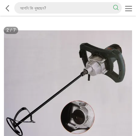
2
/
7