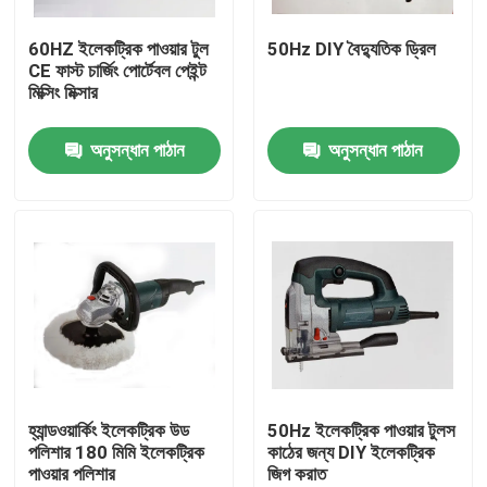
60HZ ইলেকট্রিক পাওয়ার টুল
50Hz DIY বৈদ্যুতিক ড্রিল
আমাদের সম্পর্কে
CE ফাস্ট চার্জিং পোর্টেবল পেইন্ট
মিক্সিং মিক্সার
কারখানা ভ্রমণ
অনুসন্ধান পাঠান
অনুসন্ধান পাঠান
মান নিয়ন্ত্রণ
আমাদের সাথে যোগাযোগ করুন
খবর
সব ক্ষেত্রেই
হ্যান্ডওয়ার্কিং ইলেকট্রিক উড
50Hz ইলেকট্রিক পাওয়ার টুলস
পলিশার 180 মিমি ইলেকট্রিক
কাঠের জন্য DIY ইলেকট্রিক
পাওয়ার পলিশার
জিগ করাত
নির্মাণ লোডিং সরঞ্জাম