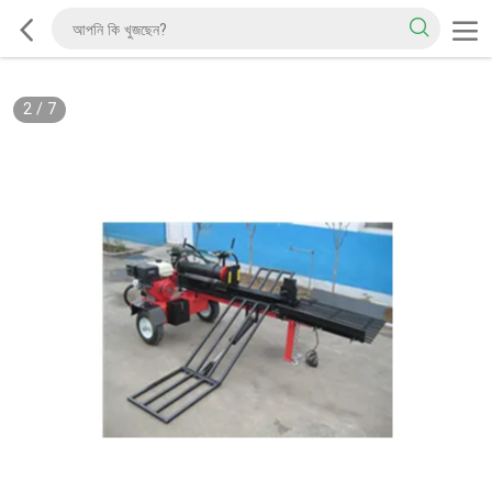
2
/
7