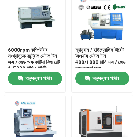
6000rpm কম্পিউটার
ম্যানুয়াল / হাইড্রোলিক টারেট
সংখ্যাসূচক কন্ট্রোল মেটাল টার্ন
সিএনসি মেটাল টার্ন
এক্স / জেড অক্ষ কাটিয়া ফিড রেট
400/1000 মিমি এক্স / জেড
1-5000 মিমি / মিনিট
অক্ষ ভ্রমণ সঙ্গে
অনুসন্ধান পাঠান
অনুসন্ধান পাঠান
বাড়ি
পণ্য
ভিডিও