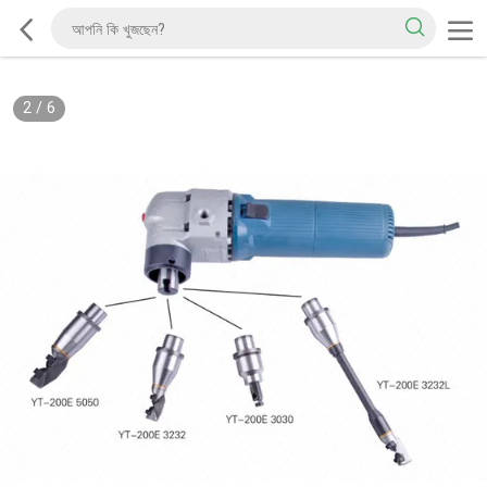
2
/
6