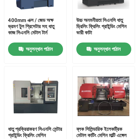
আমাদের সম্পর্কে
400mm এক্স / জেড অক্ষ
উচ্চ অনমনীয়তা সিএনসি ধাতু
ভ্রমণ টুল প্রিসেটার সহ ধাতু
ড্রিলিং ফ্রিলিং গ্রাইন্ডিং মেশিন
কাজ সিএনসি মেটাল টার্ন
ভারী কাটা
কারখানা ভ্রমণ
অনুসন্ধান পাঠান
অনুসন্ধান পাঠান
মান নিয়ন্ত্রণ
আমাদের সাথে যোগাযোগ করুন
খবর
সব ক্ষেত্রেই
ধাতু প্রক্রিয়াকরণ সিএনসি সেন্টার
ব্লক সিলিন্ডারিক ইলেকট্রিক
গ্রাইন্ডিং ফ্রিলিং মেশিন
মেটাল কাটিং মেশিন মাল্টি এঙ্গেল
নির্মাণ লোডিং সরঞ্জাম