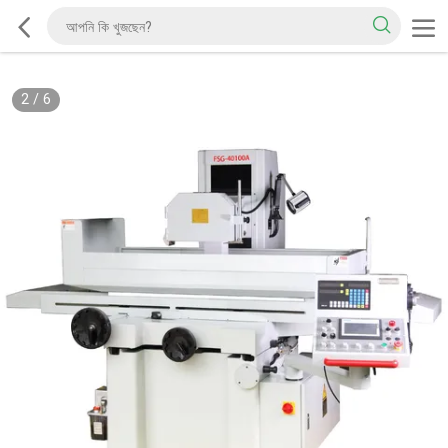
2
/
6